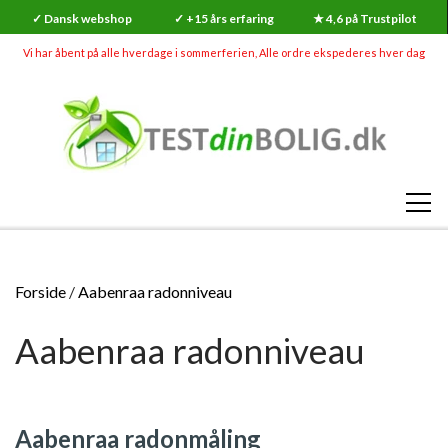
✓ Dansk webshop
✓ +15 års erfaring
★ 4,6 på Trustpilot
Vi har åbent på alle hverdage i sommerferien, Alle ordre ekspederes hver dag
SHOP
Forside
Aabenraa radonniveau
RADON
Aabenraa radonniveau
SKADEDYR (MEGA UDSALG)
RADONMÅLINGER
SKIMMELSVAMP
RADON
RADONMÅLING - KORTTID (7-14 DAGE)
GØR-DET-SELV SKIMMELSVAMP TESTS
INDEKLIMA
Aabenraa radonmåling
HVAD ER RADON?