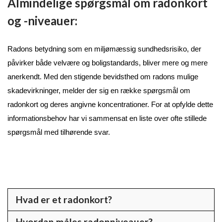
Almindelige spørgsmål om radonkort
og -niveauer:
Radons betydning som en miljømæssig sundhedsrisiko, der 
påvirker både velvære og boligstandards, bliver mere og mere 
anerkendt. Med den stigende bevidsthed om radons mulige 
skadevirkninger, melder der sig en række spørgsmål om 
radonkort og deres angivne koncentrationer. For at opfylde dette 
informationsbehov har vi sammensat en liste over ofte stillede 
spørgsmål med tilhørende svar.
Hvad er et radonkort?
Et radonkort er et geografisk kort, der viser
Hvordan måles radonniveauer?