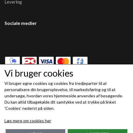
Levering
Sociale medier
Vi bruger cookies
Vi bruger egne cookies og cookies fra tredjeparter til at
Modtag vores nyhedsbrev via e-mail
personalisere din brugeroplevelse, til markedsføring og til at
undersøge, hvordan vores hjemmeside anvendes af besøgende.
Tilmeld
Du kan altid tilbagekalde dit samtykke ved at trykke på linket
(mere information)
'Cookies' nederst på siden.
Læs mere om cookies her