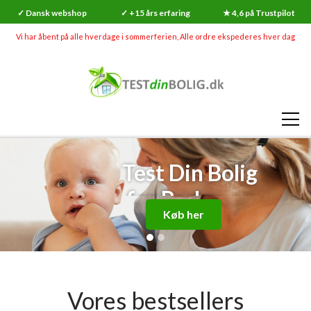
✓ Dansk webshop
✓ +15 års erfaring
★ 4,6 på Trustpilot
Vi har åbent på alle hverdage i sommerferien, Alle ordre ekspederes hver dag
Test Din Bolig
for Radon og
Køb her
Skimmelsvamp
For en
sikkerheds
Vores bestsellers