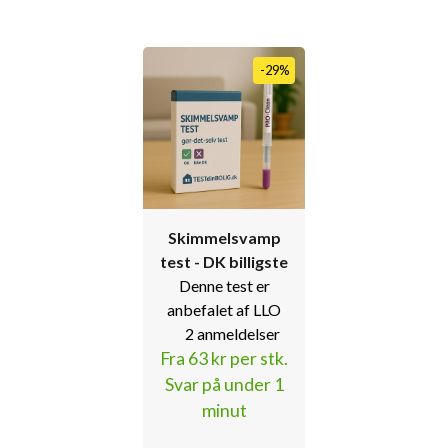
skyld
-29%
Skimmelsvamp
Skimmelsv
test - DK billigste
lufttest - 
Denne test er
billigste
anbefalet af LLO
Ekstra tilbud
2 anmeldelser
kun 179 kr per
Fra 63 kr per stk.
1 anmelde
Lige nu fra 
Svar på under 1
kr per stk.
minut
GRATIS fra