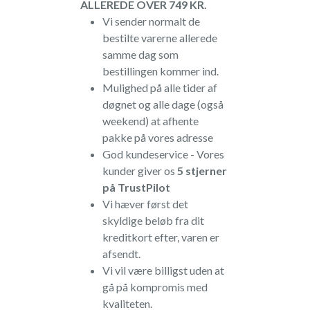
ALLEREDE OVER 749 KR.
Vi sender normalt de
bestilte varerne allerede
samme dag som
bestillingen kommer ind.
Mulighed på alle tider af
døgnet og alle dage (også
weekend) at afhente
pakke på vores adresse
God kundeservice - Vores
kunder giver os
5 stjerner
på TrustPilot
Vi hæver først det
skyldige beløb fra dit
kreditkort efter, varen er
afsendt.
Vi vil være billigst uden at
gå på kompromis med
kvaliteten.