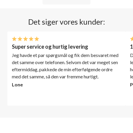
Det siger vores kunder:
Super service og hurtig levering
1
Jeg havde et par spørgsmål og fik dem besvaret med
D
det samme over telefonen. Selvom det var meget sen
l
eftermiddag, pakkede de min efterfølgende ordre
h
med det samme, så den var fremme hurtigt.
l
Lone
P