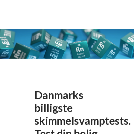
Danmarks
billigste
skimmelsvamptests.
Test din bolig