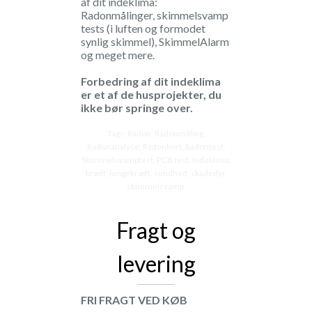
af dit indeklima:
Radonmålinger, skimmelsvamp
tests (i luften og formodet
synlig skimmel), SkimmelAlarm
og meget mere.
Forbedring af dit indeklima
er et af de husprojekter, du
ikke bør springe over.
Tags: Radon, Radonmåling,
Radonanalyse, Radonkort, Radontest,
Skimmelsvamptest, PCB test, Indeklima,
kræft, lungekræft, sundhed, skadedyr,
skimmelsvamp.
Fragt og
levering
FRI FRAGT VED KØB