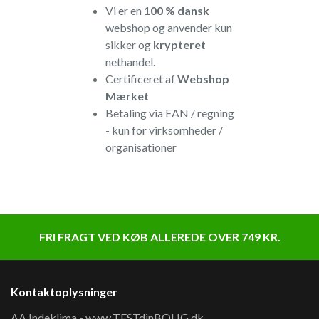
Vi er en
100 % dansk
webshop og anvender kun
sikker og
krypteret
nethandel.
Certificeret af
Webshop
Mærket
Betaling via EAN / regning
- kun for virksomheder /
organisationer
FRI FRAGT VED KØB ALLEREDE OVER 749 KR.
Kontaktoplysninger
AA Indeklima - www.TESTdinBOLIG.dk