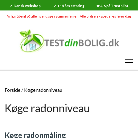
✓ Dansk webshop
✓ +15 års erfaring
★ 4,6 på Trustpilot
Vi har åbent på alle hverdage i sommerferien, Alle ordre ekspederes hver dag
SHOP
Forside
Køge radonniveau
RADON
Køge radonniveau
SKADEDYR (MEGA UDSALG)
RADONMÅLINGER
SKIMMELSVAMP
RADON
RADONMÅLING - KORTTID (7-14 DAGE)
GØR-DET-SELV SKIMMELSVAMP TESTS
INDEKLIMA
Køge radonmåling
HVAD ER RADON?