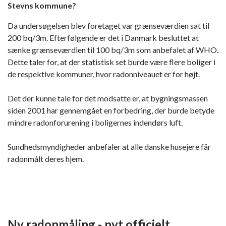
Stevns kommune?
Da undersøgelsen blev foretaget var grænseværdien sat til
200 bq/3m. Efterfølgende er det i Danmark besluttet at
sænke grænseværdien til 100 bq/3m som anbefalet af WHO.
Dette taler for, at der statistisk set burde være flere boliger i
de respektive kommuner, hvor radonniveauet er for højt.
Det der kunne tale for det modsatte er, at bygningsmassen
siden 2001 har gennemgået en forbedring, der burde betyde
mindre radonforurening i boligernes indendørs luft.
Sundhedsmyndigheder anbefaler at alle danske husejere får
radonmålt deres hjem.
Ny radonmåling - nyt officielt