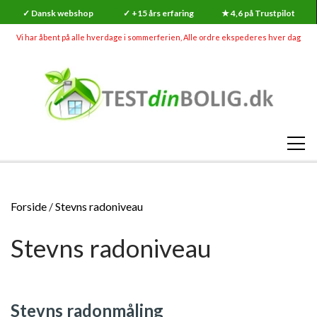
✓ Dansk webshop
✓ +15 års erfaring
★ 4,6 på Trustpilot
Vi har åbent på alle hverdage i sommerferien, Alle ordre ekspederes hver dag
SHOP
Forside
Stevns radoniveau
RADON
Stevns radoniveau
SKADEDYR (MEGA UDSALG)
RADONMÅLINGER
SKIMMELSVAMP
RADON
RADONMÅLING - KORTTID (7-14 DAGE)
GØR-DET-SELV SKIMMELSVAMP TESTS
INDEKLIMA
Stevns radonmåling
HVAD ER RADON?