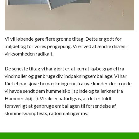
Vi vil løbende gøre flere grønne tiltag. Dette er godt for
miljøet og for vores pengepung. Vi er ved at ændre dna'en i
virksomheden radikalt.
De seneste tiltag vi har gjort er, at kun at købe grøn el fra
vindmøller og genbruge div. indpakningsemballage. Vi har
fået et par sjove bemærkningerne fra nye kunder, der troede
vi havde sendt dem hummelsko, ispinde og tallerkner fra
Hammershøj :-). Vi sikrer naturligvis, at det er fuldt
forsvarligt at genbruge emballagen til forsendelse af
skimmelsvamptests, radonmålinger mv.