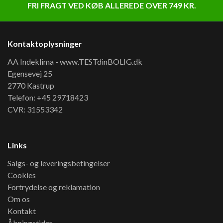
FRI FRAGT VED KØB ALLEREDE OVER 749 KR.
Kontaktoplysninger
AA Indeklima - www.TESTdinBOLIG.dk
Egensevej 25
2770 Kastrup
Telefon: +45 29718423
CVR: 31553342
Links
Salgs- og leveringsbetingelser
Cookies
Fortrydelse og reklamation
Om os
Kontakt
Åbningstider