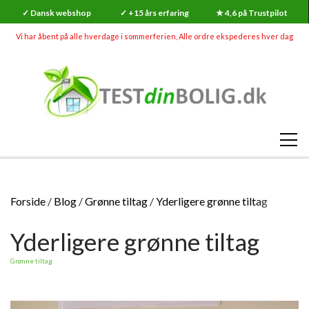
✓ Dansk webshop
✓ +15 års erfaring
★ 4,6 på Trustpilot
Vi har åbent på alle hverdage i sommerferien, Alle ordre ekspederes hver dag
SHOP
Forside
Blog
Grønne tiltag
Yderligere grønne tiltag
RADON
Yderligere grønne tiltag
SKADEDYR (MEGA UDSALG)
RADONMÅLINGER
SKIMMELSVAMP
Grønne tiltag
RADON
RADONMÅLING - KORTTID (7-14 DAGE)
GØR-DET-SELV SKIMMELSVAMP TESTS
INDEKLIMA
HVAD ER RADON?