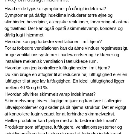
Hvad er de typiske symptomer på dårligt indeklima?
Symptomer på dårligt indeklima inkluderer tørre øjne og
slimhinder, hovedpine, allergiske reaktioner, forværring af astma
og træthed. Der kan også opstå skimmelsvamp, kondens og
dårlig lugt i hjemmet.
Hvordan kan jeg forbedre ventilationen i mit hjem?
For at forbedre ventilationen kan du åbne vinduer regelmæssigt,
bruge ventilationssystemer i badeværelser og køkkener og
installere mekanisk ventilation i tætlukkede rum.
Hvordan kan jeg kontrollere luftfugtigheden i mit hjem?
Du kan bruge en affugter til at reducere høj luftfugtighed eller en
luftfugter til at øge lav luftfugtighed. En ideel luftfugtighed ligger
mellem 40 % og 60 %.
Hvordan påvirker skimmelsvamp indeklimaet?
Skimmelsvamp trives i fugtige miljøer og kan føre til allergier,
luftvejsproblemer og skader på dit hjems struktur. Det er vigtigt
at kontrollere fugtniveauet for at forhindre skimmelvækst.
Hvilke produkter kan hjælpe med at forbedre indeklimaet?
Produkter som affugtere, luftfugtere, ventilationssystemer og
indeklimamålere kan hjælpe dig med at forbedre indeklimaet.