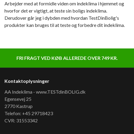
Arbejder med at formidle viden om indeklima i hjemmet og
hvorfor det er vigtigt, at teste sin boligs indeklima.
Derudover går jeg i dybden med hvordan TestDinBolig's
produkter kan bruges til at teste og forbedre dit indeklima.
FRI FRAGT VED KØB ALLEREDE OVER 749 KR.
Kontaktoplysninger
AA Indeklima - www.TESTdinBOLIG.dk
Egensevej 25
2770 Kastrup
Telefon: +45 29718423
CVR: 31553342