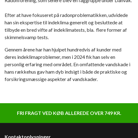
Radonforening, som senere blev en faggruppe under Danvak.
Efter at have fokuseret på radonproblematikken, udvidede
han sin ekspertise til indeklima generelt og besluttede at
tilbyde en bred vifte af indeklimatests, bla. flere former af
skimmelsvamp tests.
Gennem årene har han hjulpet hundredvis af kunder med
deres indeklimaproblemer, men i 2024 fik han selv en
personlig erfaring med området. En omfattende vandskade i
hans rækkehus gav ham dyb indsigt i både de praktiske og
forsikringsmæssige aspekter af vandskader.
FRI FRAGT VED KØB ALLEREDE OVER 749 KR.
Kontaktoplysninger