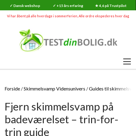
✓ Dansk webshop
✓ +15 års erfaring
★ 4,6 på Trustpilot
Vi har åbent på alle hverdage i sommerferien, Alle ordre ekspederes hver dag
SHOP
Forside
Skimmelsvamp Vidensunivers
Guides til skimmelsv
RADON
Fjern skimmelsvamp på
SKADEDYR (MEGA UDSALG)
RADONMÅLINGER
SKIMMELSVAMP
badeværelset – trin-for-
RADON
RADONMÅLING - KORTTID (7-14 DAGE)
GØR-DET-SELV SKIMMELSVAMP TESTS
INDEKLIMA
trin guide
HVAD ER RADON?