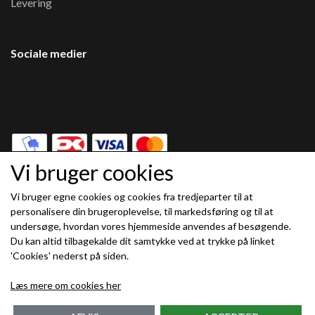
Levering
Sociale medier
Vi bruger cookies
Vi bruger egne cookies og cookies fra tredjeparter til at
Modtag vores nyhedsbrev via e-mail
personalisere din brugeroplevelse, til markedsføring og til at
undersøge, hvordan vores hjemmeside anvendes af besøgende.
Tilmeld
Du kan altid tilbagekalde dit samtykke ved at trykke på linket
(mere information)
'Cookies' nederst på siden.
Læs mere om cookies her