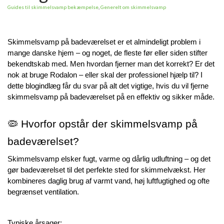
SKIMMELSVAMP
Guides til skimmelsvamp bekæmpelse
,
Generelt om skimmelsvamp
RADONMÅLING - LANGTID (MIN. 60 DAGE)
SKIMMELSVAMP RENS
INDEKLIMA MÅLER
SKADEDYR
RADONFOREBYGGELSE
HVAD ER SKIMMELSVAMP?
INDEKLIMA BØGER (NY)
HYGROMETER / FUGTIGHEDSALARM
SKADEDYRSFÆLDER (25% RABAT)
ELEKTRONISK RADONMÅLER
PERSONLIGE TESTS
RADON OG KRÆFT
Skimmelsvamp på badeværelset er et almindeligt problem i 
KØB SKIMMELSVAMP TESTS
ALLERGI OG OVERFØLSOMHED
mange danske hjem – og noget, de fleste før eller siden stifter 
PERSONLIG BESKYTTELSE MOD SKIMMELSVAMP
SKIMMELSVAMP OVERFØLSOMHED
ALLERGIER OG OVERFØLSOMHED
RADONKORT
bekendtskab med. Men hvordan fjerner man det korrekt? Er det 
SKIMMELALARM / FUGTALARM
nok at bruge Rodalon – eller skal der professionel hjælp til? I 
BESKYTTELSESTØJ MOD SKIMMELSVAMP
SKIMMELSVAMP BESKYTTELSESUDSTYR
INDEKLIMABØGER
OM OS
RADONDAGEN
dette blogindlæg får du svar på alt det vigtige, hvis du vil fjerne 
HYGROMETER / FUGTIGHEDSMÅLER
skimmelsvamp på badeværelset på en effektiv og sikker måde.
OM OS
DIV. BØGER/PUBLIKATION OM RADON/SKIMMELSVAMP
KOLDTÅGE - SKIMMELSVAMPDRÆBER
RADONMÅLINGER
TEST FOR SKIMMELSVAMP OVERFØLSOMHED
🦠 Hvorfor opstår der skimmelsvamp på 
ÅBNINGSTIDER
SKIMMELSVAMPHUNDEN
BESKYTTELSESUDSTYR MOD SKIMMELSVAMP
badeværelset?
LEVERING / AFHENTNING
SKIMMELSVAMP RENS – EFFEKTIVE PRODUKTER TIL
Skimmelsvamp elsker fugt, varme og dårlig udluftning – og det 
FJERNELSE AF SKIMMELSVAMP
KONTAKT OS
gør badeværelset til det perfekte sted for skimmelvækst. Her 
kombineres daglig brug af varmt vand, høj luftfugtighed og ofte 
begrænset ventilation.
KOLDTÅGE - SKIMMELSVAMP DRÆBER
NYHEDER
TESTDINBOLIG'S VIDENSUNIVERS
SKIMMELSVAMPHUNDEN (NYHED)
Typiske årsager: