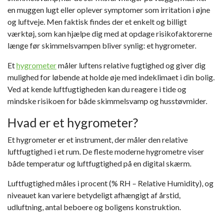
en muggen lugt eller oplever symptomer som irritation i øjne
og luftveje. Men faktisk findes der et enkelt og billigt
værktøj, som kan hjælpe dig med at opdage risikofaktorerne
længe før skimmelsvampen bliver synlig: et hygrometer.
Et
hygrometer
måler luftens relative fugtighed og giver dig
mulighed for løbende at holde øje med indeklimaet i din bolig.
Ved at kende luftfugtigheden kan du reagere i tide og
mindske risikoen for både skimmelsvamp og husstøvmider.
Hvad er et hygrometer?
Et hygrometer er et instrument, der måler den relative
luftfugtighed i et rum. De fleste moderne hygrometre viser
både temperatur og luftfugtighed på en digital skærm.
Luftfugtighed måles i procent (% RH – Relative Humidity), og
niveauet kan variere betydeligt afhængigt af årstid,
udluftning, antal beboere og boligens konstruktion.