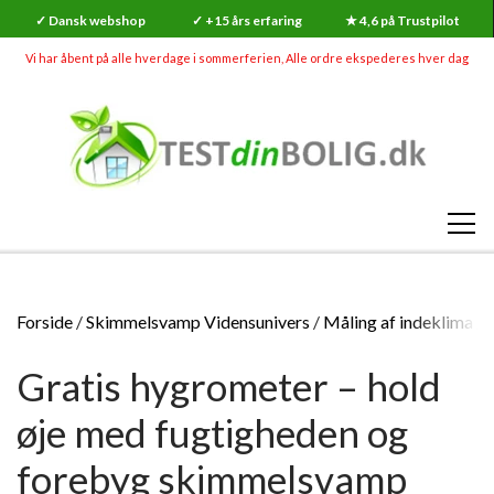
✓ Dansk webshop
✓ +15 års erfaring
★ 4,6 på Trustpilot
Vi har åbent på alle hverdage i sommerferien, Alle ordre ekspederes hver dag
SHOP
Forside
Skimmelsvamp Vidensunivers
Måling af indeklima
RADON
Gratis hygrometer – hold
SKADEDYR (MEGA UDSALG)
RADONMÅLINGER
SKIMMELSVAMP
øje med fugtigheden og
RADON
RADONMÅLING - KORTTID (7-14 DAGE)
GØR-DET-SELV SKIMMELSVAMP TESTS
INDEKLIMA
forebyg skimmelsvamp
HVAD ER RADON?