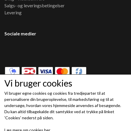
Salgs- og leveringsbetingelser
Levering
Sociale medier
Vi bruger cookies
Vi bruger egne cookies og cookies fra tredjeparter til at
Modtag vores nyhedsbrev via e-mail
personalisere din brugeroplevelse, til markedsføring og til at
undersøge, hvordan vores hjemmeside anvendes af besøgende.
Tilmeld
Du kan altid tilbagekalde dit samtykke ved at trykke på linket
(mere information)
'Cookies' nederst på siden.
Læs mere om cookies her