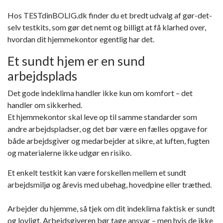
Hos TESTdinBOLIG.dk finder du et bredt udvalg af
gør-det-
selv testkits
, som gør det nemt og billigt at få klarhed over,
hvordan dit hjemmekontor egentlig har det.
Et sundt hjem er en sund
arbejdsplads
Det gode indeklima handler ikke kun om komfort – det
handler om sikkerhed.
Et hjemmekontor skal leve op til samme standarder som
andre arbejdspladser, og det bør være en fælles opgave for
både arbejdsgiver og medarbejder at sikre, at luften, fugten
og materialerne ikke udgør en risiko.
Et enkelt testkit kan være forskellen mellem et sundt
arbejdsmiljø og årevis med ubehag, hovedpine eller træthed.
Arbejder du hjemme, så tjek om dit indeklima faktisk er sundt
og lovligt. Arbejdsgiveren bør tage ansvar – men hvis de ikke