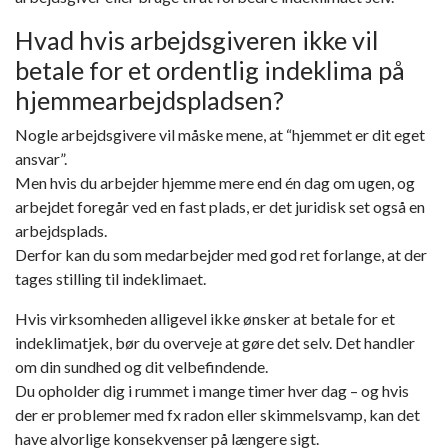
Hvad hvis arbejdsgiveren ikke vil
betale for et ordentlig indeklima på
hjemmearbejdspladsen?
Nogle arbejdsgivere vil måske mene, at “hjemmet er dit eget
ansvar”.
Men hvis du arbejder hjemme
mere end én dag om ugen
, og
arbejdet foregår ved en fast plads, er det
juridisk set også en
arbejdsplads
.
Derfor kan du som medarbejder med god ret forlange, at der
tages stilling til indeklimaet.
Hvis virksomheden alligevel ikke ønsker at betale for et
indeklimatjek, bør du overveje at gøre det selv. Det handler
om
din sundhed
og
dit velbefindende
.
Du opholder dig i rummet i mange timer hver dag – og hvis
der er problemer med fx radon eller skimmelsvamp, kan det
have alvorlige konsekvenser på længere sigt.