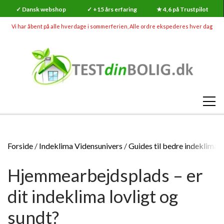
✓ Dansk webshop
✓ +15 års erfaring
★ 4,6 på Trustpilot
Vi har åbent på alle hverdage i sommerferien, Alle ordre ekspederes hver dag
SHOP
Forside
Indeklima Vidensunivers
Guides til bedre indeklima
RADON
Hjemmearbejdsplads – er
SKADEDYR (MEGA UDSALG)
RADONMÅLINGER
SKIMMELSVAMP
dit indeklima lovligt og
RADON
RADONMÅLING - KORTTID (7-14 DAGE)
GØR-DET-SELV SKIMMELSVAMP TESTS
INDEKLIMA
sundt?
HVAD ER RADON?