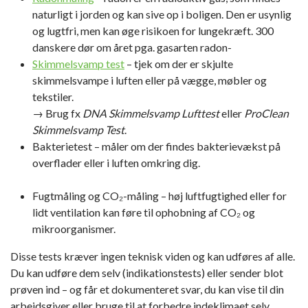
naturligt i jorden og kan sive op i boligen. Den er usynlig
og lugtfri, men kan øge risikoen for lungekræft. 300
danskere dør om året pga. gasarten radon-
Skimmelsvamp test
– tjek om der er skjulte
skimmelsvampe i luften eller på vægge, møbler og
tekstiler.
→ Brug fx
DNA Skimmelsvamp Lufttest
eller
ProClean
Skimmelsvamp Test
.
Bakterietest
– måler om der findes bakterievækst på
overflader eller i luften omkring dig.
Fugtmåling og CO₂-måling
– høj luftfugtighed eller for
lidt ventilation kan føre til ophobning af CO₂ og
mikroorganismer.
Disse tests kræver ingen teknisk viden og kan udføres af alle.
Du kan udføre dem selv (indikationstests) eller sender blot
prøven ind – og får et dokumenteret svar, du kan vise til din
arbejdsgiver eller bruge til at forbedre indeklimaet selv.