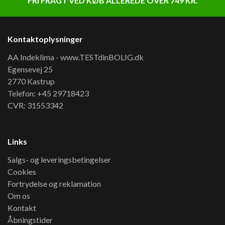
FRI FRAGT VED KØB ALLEREDE OVER 749 KR.
Kontaktoplysninger
AA Indeklima - www.TESTdinBOLIG.dk
Egensevej 25
2770 Kastrup
Telefon: +45 29718423
CVR: 31553342
Links
Salgs- og leveringsbetingelser
Cookies
Fortrydelse og reklamation
Om os
Kontakt
Åbningstider