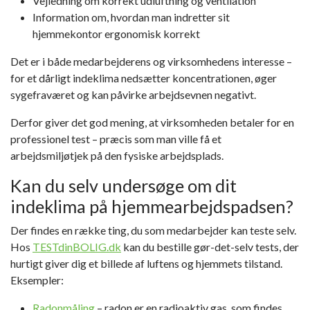
Vejledning om korrekt udluftning og ventilation
Information om, hvordan man indretter sit
hjemmekontor ergonomisk korrekt
Det er i både medarbejderens og virksomhedens interesse –
for et dårligt indeklima
nedsætter koncentrationen, øger
sygefraværet og kan påvirke arbejdsevnen negativt
.
Derfor giver det god mening, at virksomheden betaler for en
professionel test – præcis som man ville få et
arbejdsmiljøtjek på den fysiske arbejdsplads.
Kan du selv undersøge om dit
indeklima på hjemmearbejdspadsen?
Der findes en række ting, du som medarbejder kan teste selv.
Hos
TESTdinBOLIG.dk
kan du bestille
gør-det-selv tests
, der
hurtigt giver dig et billede af luftens og hjemmets tilstand.
Eksempler:
Radonmåling
– radon er en radioaktiv gas, som findes