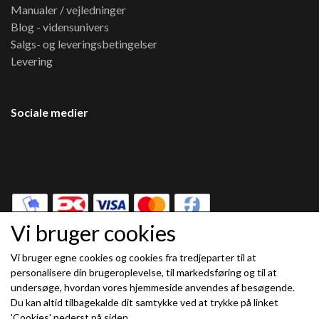
Manualer / vejledninger
Blog - vidensunivers
Salgs- og leveringsbetingelser
Levering
Sociale medier
Vi bruger cookies
Vi bruger egne cookies og cookies fra tredjeparter til at
Modtag vores nyhedsbrev via e-mail
personalisere din brugeroplevelse, til markedsføring og til at
undersøge, hvordan vores hjemmeside anvendes af besøgende.
Tilmeld
Du kan altid tilbagekalde dit samtykke ved at trykke på linket
(mere information)
'Cookies' nederst på siden.