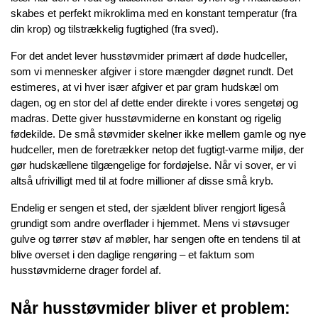
skabes et perfekt mikroklima med en konstant temperatur (fra 
din krop) og tilstrækkelig fugtighed (fra sved).
For det andet lever husstøvmider primært af døde hudceller, 
som vi mennesker afgiver i store mængder døgnet rundt. Det 
estimeres, at vi hver især afgiver et par gram hudskæl om 
dagen, og en stor del af dette ender direkte i vores sengetøj og 
madras. Dette giver husstøvmiderne en konstant og rigelig 
fødekilde. De små støvmider skelner ikke mellem gamle og nye 
hudceller, men de foretrækker netop det fugtigt-varme miljø, der 
gør hudskællene tilgængelige for fordøjelse. Når vi sover, er vi 
altså ufrivilligt med til at fodre millioner af disse små kryb.
Endelig er sengen et sted, der sjældent bliver rengjort ligeså 
grundigt som andre overflader i hjemmet. Mens vi støvsuger 
gulve og tørrer støv af møbler, har sengen ofte en tendens til at 
blive overset i den daglige rengøring – et faktum som 
husstøvmiderne drager fordel af.
Når husstøvmider bliver et problem: 