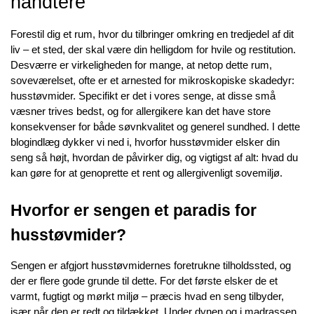
håndtere
Forestil dig et rum, hvor du tilbringer omkring en tredjedel af dit 
liv – et sted, der skal være din helligdom for hvile og restitution. 
Desværre er virkeligheden for mange, at netop dette rum, 
soveværelset, ofte er et arnested for mikroskopiske skadedyr: 
husstøvmider. Specifikt er det i vores senge, at disse små 
væsner trives bedst, og for allergikere kan det have store 
konsekvenser for både søvnkvalitet og generel sundhed. I dette 
blogindlæg dykker vi ned i, hvorfor husstøvmider elsker din 
seng så højt, hvordan de påvirker dig, og vigtigst af alt: hvad du 
kan gøre for at genoprette et rent og allergivenligt sovemiljø.
Hvorfor er sengen et paradis for 
husstøvmider?
Sengen er afgjort husstøvmidernes foretrukne tilholdssted, og 
der er flere gode grunde til dette. For det første elsker de et 
varmt, fugtigt og mørkt miljø – præcis hvad en seng tilbyder, 
især når den er redt og tildækket. Under dynen og i madrassen 