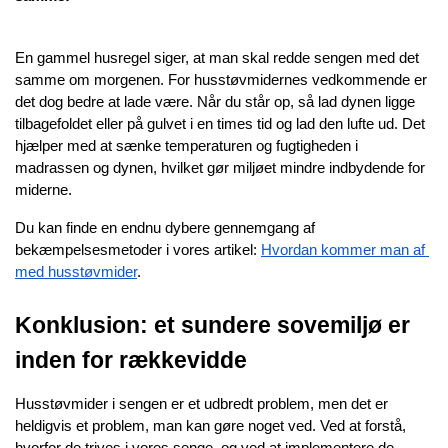
En gammel husregel siger, at man skal redde sengen med det 
samme om morgenen. For husstøvmidernes vedkommende er 
det dog bedre at lade være. Når du står op, så lad dynen ligge 
tilbagefoldet eller på gulvet i en times tid og lad den lufte ud. Det 
hjælper med at sænke temperaturen og fugtigheden i 
madrassen og dynen, hvilket gør miljøet mindre indbydende for 
miderne.
Du kan finde en endnu dybere gennemgang af 
bekæmpelsesmetoder i vores artikel:
Hvordan kommer man af 
med husstøvmider
.
Konklusion: et sundere sovemiljø er 
inden for rækkevidde
Husstøvmider i sengen er et udbredt problem, men det er 
heldigvis et problem, man kan gøre noget ved. Ved at forstå, 
hvorfor de trives i vores senge, og ved at implementere de 