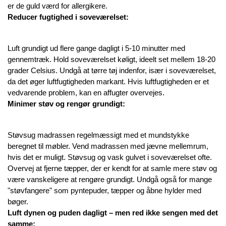
er de guld værd for allergikere.
Reducer fugtighed i soveværelset:
Luft grundigt ud flere gange dagligt i 5-10 minutter med 
gennemtræk. Hold soveværelset køligt, ideelt set mellem 18-20 
grader Celsius. Undgå at tørre tøj indenfor, især i soveværelset, 
da det øger luftfugtigheden markant. Hvis luftfugtigheden er et 
vedvarende problem, kan en affugter overvejes.
Minimer støv og rengør grundigt:
Støvsug madrassen regelmæssigt med et mundstykke 
beregnet til møbler. Vend madrassen med jævne mellemrum, 
hvis det er muligt. Støvsug og vask gulvet i soveværelset ofte. 
Overvej at fjerne tæpper, der er kendt for at samle mere støv og 
være vanskeligere at rengøre grundigt. Undgå også for mange 
"støvfangere" som pyntepuder, tæpper og åbne hylder med 
bøger.
Luft dynen og puden dagligt – men red ikke sengen med det 
samme: