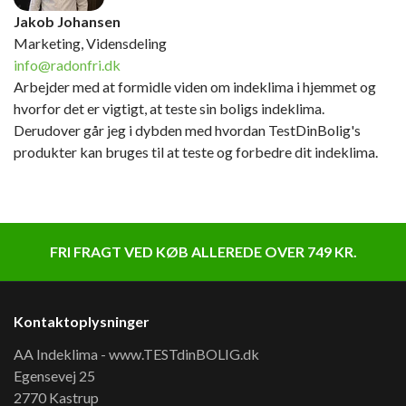
Jakob Johansen
Marketing, Vidensdeling
info@radonfri.dk
Arbejder med at formidle viden om indeklima i hjemmet og
hvorfor det er vigtigt, at teste sin boligs indeklima.
Derudover går jeg i dybden med hvordan TestDinBolig's
produkter kan bruges til at teste og forbedre dit indeklima.
FRI FRAGT VED KØB ALLEREDE OVER 749 KR.
Kontaktoplysninger
AA Indeklima - www.TESTdinBOLIG.dk
Egensevej 25
2770 Kastrup