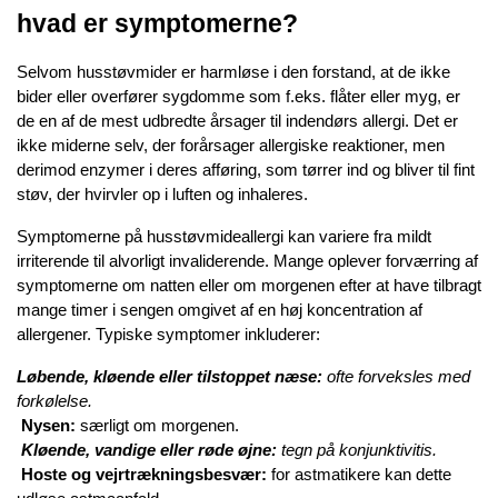
hvad er symptomerne?
Selvom husstøvmider er harmløse i den forstand, at de ikke 
bider eller overfører sygdomme som f.eks. flåter eller myg, er 
de en af de mest udbredte årsager til indendørs allergi. Det er 
ikke miderne selv, der forårsager allergiske reaktioner, men 
derimod enzymer i deres afføring, som tørrer ind og bliver til fint 
støv, der hvirvler op i luften og inhaleres.
Symptomerne på husstøvmideallergi kan variere fra mildt 
irriterende til alvorligt invaliderende. Mange oplever forværring af 
symptomerne om natten eller om morgenen efter at have tilbragt 
mange timer i sengen omgivet af en høj koncentration af 
allergener. Typiske symptomer inkluderer:
Løbende, kløende eller tilstoppet næse:
 ofte forveksles med 
forkølelse.
Nysen:
 særligt om morgenen.
Kløende, vandige eller røde øjne:
 tegn på konjunktivitis.
Hoste og vejrtrækningsbesvær:
 for astmatikere kan dette 