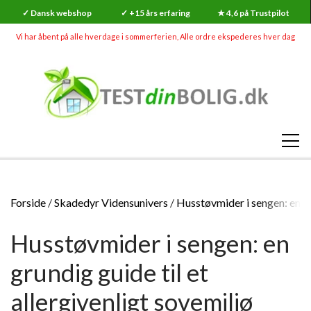
✓ Dansk webshop
✓ +15 års erfaring
★ 4,6 på Trustpilot
Vi har åbent på alle hverdage i sommerferien, Alle ordre ekspederes hver dag
SHOP
Forside
Skadedyr Vidensunivers
Husstøvmider i sengen: en gru
RADON
Husstøvmider i sengen: en
SKADEDYR (MEGA UDSALG)
RADONMÅLINGER
SKIMMELSVAMP
grundig guide til et
RADON
RADONMÅLING - KORTTID (7-14 DAGE)
GØR-DET-SELV SKIMMELSVAMP TESTS
INDEKLIMA
allergivenligt sovemiljø
HVAD ER RADON?