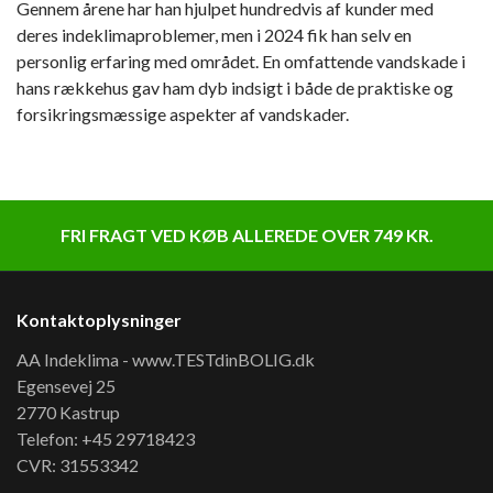
Gennem årene har han hjulpet hundredvis af kunder med
deres indeklimaproblemer, men i 2024 fik han selv en
personlig erfaring med området. En omfattende vandskade i
hans rækkehus gav ham dyb indsigt i både de praktiske og
forsikringsmæssige aspekter af vandskader.
FRI FRAGT VED KØB ALLEREDE OVER 749 KR.
Kontaktoplysninger
AA Indeklima - www.TESTdinBOLIG.dk
Egensevej 25
2770 Kastrup
Telefon: +45 29718423
CVR: 31553342