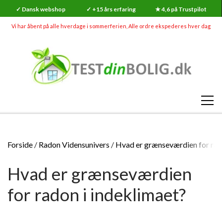
✓ Dansk webshop
✓ +15 års erfaring
★ 4,6 på Trustpilot
Vi har åbent på alle hverdage i sommerferien, Alle ordre ekspederes hver dag
SHOP
Forside
Radon Vidensunivers
Hvad er grænseværdien for rad
RADON
Hvad er grænseværdien
SKADEDYR (MEGA UDSALG)
RADONMÅLINGER
SKIMMELSVAMP
for radon i indeklimaet?
RADON
RADONMÅLING - KORTTID (7-14 DAGE)
GØR-DET-SELV SKIMMELSVAMP TESTS
INDEKLIMA
HVAD ER RADON?