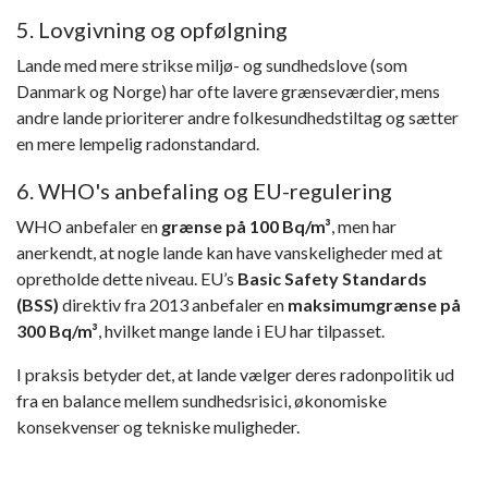
5. Lovgivning og opfølgning
Lande med mere strikse miljø- og sundhedslove (som
Danmark og Norge) har ofte lavere grænseværdier, mens
andre lande prioriterer andre folkesundhedstiltag og sætter
en mere lempelig radonstandard.
6. WHO's anbefaling og EU-regulering
WHO anbefaler en
grænse på 100 Bq/m³
, men har
anerkendt, at nogle lande kan have vanskeligheder med at
opretholde dette niveau. EU’s
Basic Safety Standards
(BSS)
direktiv fra 2013 anbefaler en
maksimumgrænse på
300 Bq/m³
, hvilket mange lande i EU har tilpasset.
I praksis betyder det, at lande vælger deres radonpolitik ud
fra en balance mellem sundhedsrisici, økonomiske
konsekvenser og tekniske muligheder.