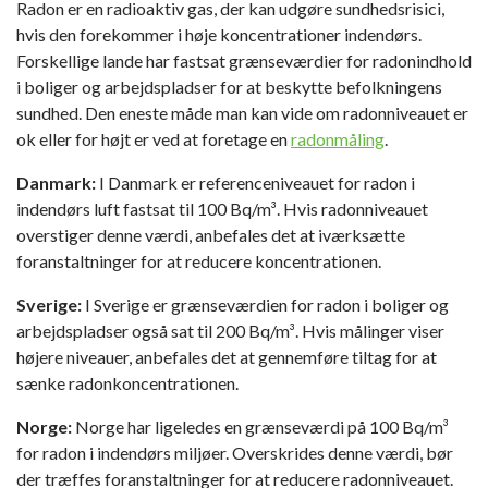
Radon er en radioaktiv gas, der kan udgøre sundhedsrisici,
hvis den forekommer i høje koncentrationer indendørs.
Forskellige lande har fastsat grænseværdier for radonindhold
i boliger og arbejdspladser for at beskytte befolkningens
sundhed. Den eneste måde man kan vide om radonniveauet er
ok eller for højt er ved at foretage en
radonmåling
.
Danmark:
I Danmark er referenceniveauet for radon i
indendørs luft fastsat til 100 Bq/m³. Hvis radonniveauet
overstiger denne værdi, anbefales det at iværksætte
foranstaltninger for at reducere koncentrationen.
Sverige:
I Sverige er grænseværdien for radon i boliger og
arbejdspladser også sat til 200 Bq/m³. Hvis målinger viser
højere niveauer, anbefales det at gennemføre tiltag for at
sænke radonkoncentrationen.
Norge:
Norge har ligeledes en grænseværdi på 100 Bq/m³
for radon i indendørs miljøer. Overskrides denne værdi, bør
der træffes foranstaltninger for at reducere radonniveauet.