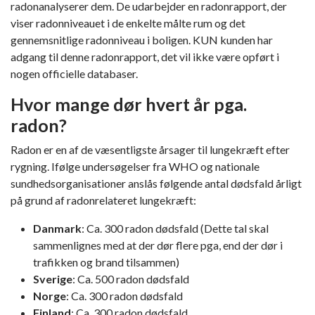
radonanalyserer dem. De udarbejder en radonrapport, der
viser radonniveauet i de enkelte målte rum og det
gennemsnitlige radonniveau i boligen. KUN kunden har
adgang til denne radonrapport, det vil ikke være opført i
nogen officielle databaser.
Hvor mange dør hvert år pga.
radon?
Radon er en af de væsentligste årsager til lungekræft efter
rygning. Ifølge undersøgelser fra WHO og nationale
sundhedsorganisationer anslås følgende antal dødsfald årligt
på grund af radonrelateret lungekræft:
Danmark
: Ca. 300 radon dødsfald (Dette tal skal
sammenlignes med at der dør flere pga, end der dør i
trafikken og brand tilsammen)
Sverige
: Ca. 500 radon dødsfald
Norge
: Ca. 300 radon dødsfald
Finland
: Ca. 300 radon dødsfald