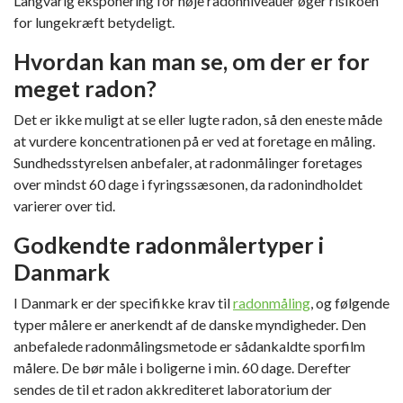
Langvarig eksponering for høje radonniveauer øger risikoen
for lungekræft betydeligt.
Hvordan kan man se, om der er for
meget radon?
Det er ikke muligt at se eller lugte radon, så den eneste måde
at vurdere koncentrationen på er ved at foretage en måling.
Sundhedsstyrelsen anbefaler, at radonmålinger foretages
over mindst 60 dage i fyringssæsonen, da radonindholdet
varierer over tid.
Godkendte radonmålertyper i
Danmark
I Danmark er der specifikke krav til
radonmåling
, og følgende
typer målere er anerkendt af de danske myndigheder. Den
anbefalede radonmålingsmetode er sådankaldte sporfilm
målere. De bør måle i boligerne i min. 60 dage. Derefter
sendes de til et radon akkrediteret laboratorium der