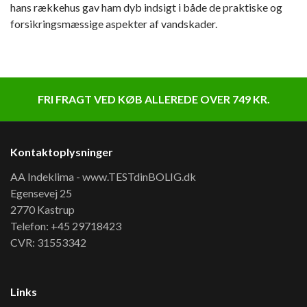
hans rækkehus gav ham dyb indsigt i både de praktiske og
forsikringsmæssige aspekter af vandskader.
FRI FRAGT VED KØB ALLEREDE OVER 749 KR.
Kontaktoplysninger
AA Indeklima - www.TESTdinBOLIG.dk
Egensevej 25
2770 Kastrup
Telefon: +45 29718423
CVR: 31553342
Links