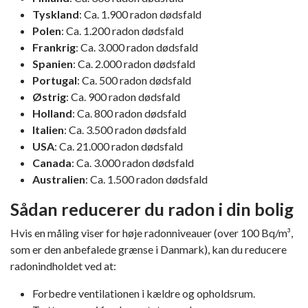
Tyskland
: Ca. 1.900 radon dødsfald
Polen
: Ca. 1.200 radon dødsfald
Frankrig
: Ca. 3.000 radon dødsfald
Spanien
: Ca. 2.000 radon dødsfald
Portugal
: Ca. 500 radon dødsfald
Østrig
: Ca. 900 radon dødsfald
Holland
: Ca. 800 radon dødsfald
Italien
: Ca. 3.500 radon dødsfald
USA
: Ca. 21.000 radon dødsfald
Canada
: Ca. 3.000 radon dødsfald
Australien
: Ca. 1.500 radon dødsfald
Sådan reducerer du radon i din bolig
Hvis en måling viser for høje radonniveauer (over 100 Bq/m³,
som er den anbefalede grænse i Danmark), kan du reducere
radonindholdet ved at:
Forbedre ventilationen i kældre og opholdsrum.