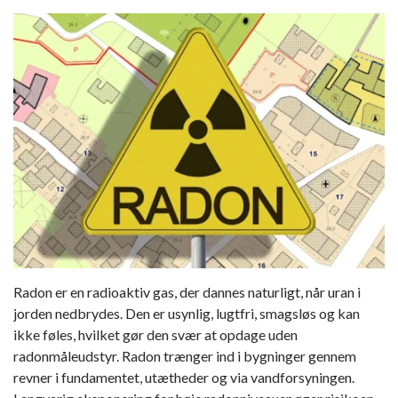
SKIMMELSVAMP
RADONMÅLING - LANGTID (MIN. 60 DAGE)
SKIMMELSVAMP RENS
INDEKLIMA MÅLER
SKADEDYR
RADONFOREBYGGELSE
HVAD ER SKIMMELSVAMP?
INDEKLIMA BØGER (NY)
HYGROMETER / FUGTIGHEDSALARM
SKADEDYRSFÆLDER (25% RABAT)
ELEKTRONISK RADONMÅLER
PERSONLIGE TESTS
RADON OG KRÆFT
KØB SKIMMELSVAMP TESTS
ALLERGI OG OVERFØLSOMHED
PERSONLIG BESKYTTELSE MOD SKIMMELSVAMP
SKIMMELSVAMP OVERFØLSOMHED
ALLERGIER OG OVERFØLSOMHED
RADONKORT
SKIMMELALARM / FUGTALARM
BESKYTTELSESTØJ MOD SKIMMELSVAMP
SKIMMELSVAMP BESKYTTELSESUDSTYR
INDEKLIMABØGER
OM OS
RADONDAGEN
HYGROMETER / FUGTIGHEDSMÅLER
OM OS
DIV. BØGER/PUBLIKATION OM RADON/SKIMMELSVAMP
KOLDTÅGE - SKIMMELSVAMPDRÆBER
RADONMÅLINGER
TEST FOR SKIMMELSVAMP OVERFØLSOMHED
ÅBNINGSTIDER
SKIMMELSVAMPHUNDEN
BESKYTTELSESUDSTYR MOD SKIMMELSVAMP
LEVERING / AFHENTNING
SKIMMELSVAMP RENS – EFFEKTIVE PRODUKTER TIL
Radon er en radioaktiv gas, der dannes naturligt, når uran i
FJERNELSE AF SKIMMELSVAMP
KONTAKT OS
jorden nedbrydes. Den er usynlig, lugtfri, smagsløs og kan
ikke føles, hvilket gør den svær at opdage uden
KOLDTÅGE - SKIMMELSVAMP DRÆBER
NYHEDER
radonmåleudstyr. Radon trænger ind i bygninger gennem
revner i fundamentet, utætheder og via vandforsyningen.
TESTDINBOLIG'S VIDENSUNIVERS
SKIMMELSVAMPHUNDEN (NYHED)