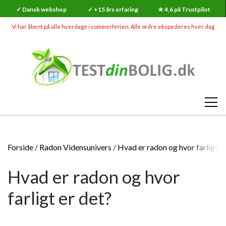
✓ Dansk webshop
✓ +15 års erfaring
★ 4,6 på Trustpilot
Vi har åbent på alle hverdage i sommerferien, Alle ordre ekspederes hver dag
SHOP
Forside
Radon Vidensunivers
Hvad er radon og hvor farligt e
RADON
Hvad er radon og hvor
SKADEDYR (MEGA UDSALG)
RADONMÅLINGER
SKIMMELSVAMP
farligt er det?
RADON
RADONMÅLING - KORTTID (7-14 DAGE)
GØR-DET-SELV SKIMMELSVAMP TESTS
INDEKLIMA
HVAD ER RADON?