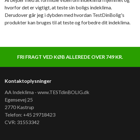
hvorfor det er vigtigt, at teste sin boligs indeklima.
Derudover går jeg i dybden med hvordan TestDinBolig's
produkter kan bruges til at teste og forbedre dit indeklima.
FRI FRAGT VED KØB ALLEREDE OVER 749 KR.
Kontaktoplysninger
AA Indeklima - www.TESTdinBOLIG.dk
Egensevej 25
2770 Kastrup
Telefon: +45 29718423
CVR: 31553342