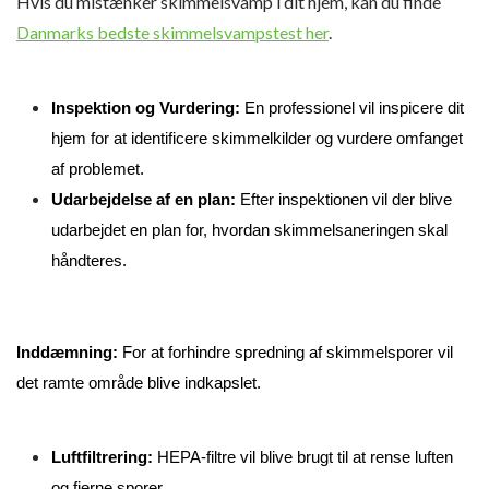
Hvis du mistænker skimmelsvamp i dit hjem, kan du finde
Danmarks bedste skimmelsvampstest her
.
Inspektion og Vurdering:
 En professionel vil inspicere dit 
hjem for at identificere skimmelkilder og vurdere omfanget 
af problemet.
Udarbejdelse af en plan:
 Efter inspektionen vil der blive 
udarbejdet en plan for, hvordan skimmelsaneringen skal 
håndteres.
Inddæmning: 
For at forhindre spredning af skimmelsporer vil 
det ramte område blive indkapslet.
Luftfiltrering: 
HEPA-filtre vil blive brugt til at rense luften 
og fjerne sporer.