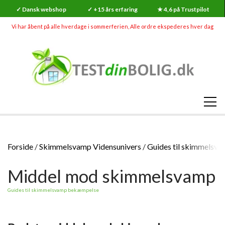
✓ Dansk webshop
✓ +15 års erfaring
★ 4,6 på Trustpilot
Vi har åbent på alle hverdage i sommerferien, Alle ordre ekspederes hver dag
SHOP
Forside
Skimmelsvamp Vidensunivers
Guides til skimmelsv
RADON
Middel mod skimmelsvamp
SKADEDYR (MEGA UDSALG)
RADONMÅLINGER
SKIMMELSVAMP
Guides til skimmelsvamp bekæmpelse
RADON
RADONMÅLING - KORTTID (7-14 DAGE)
GØR-DET-SELV SKIMMELSVAMP TESTS
INDEKLIMA
HVAD ER RADON?