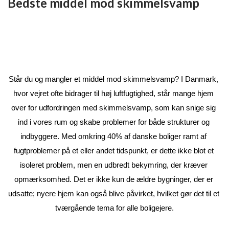
SKIMMELSVAMP
Bedste middel mod skimmelsvamp
RADONMÅLING - LANGTID (MIN. 60 DAGE)
SKIMMELSVAMP RENS
INDEKLIMA MÅLER
SKADEDYR
RADONFOREBYGGELSE
HVAD ER SKIMMELSVAMP?
INDEKLIMA BØGER (NY)
HYGROMETER / FUGTIGHEDSALARM
SKADEDYRSFÆLDER (25% RABAT)
ELEKTRONISK RADONMÅLER
PERSONLIGE TESTS
RADON OG KRÆFT
KØB SKIMMELSVAMP TESTS
ALLERGI OG OVERFØLSOMHED
PERSONLIG BESKYTTELSE MOD SKIMMELSVAMP
SKIMMELSVAMP OVERFØLSOMHED
ALLERGIER OG OVERFØLSOMHED
RADONKORT
SKIMMELALARM / FUGTALARM
Står du og mangler et middel mod skimmelsvamp? I Danmark, 
BESKYTTELSESTØJ MOD SKIMMELSVAMP
SKIMMELSVAMP BESKYTTELSESUDSTYR
INDEKLIMABØGER
OM OS
RADONDAGEN
HYGROMETER / FUGTIGHEDSMÅLER
hvor vejret ofte bidrager til høj luftfugtighed, står mange hjem 
OM OS
DIV. BØGER/PUBLIKATION OM RADON/SKIMMELSVAMP
KOLDTÅGE - SKIMMELSVAMPDRÆBER
over for udfordringen med skimmelsvamp, som kan snige sig 
RADONMÅLINGER
TEST FOR SKIMMELSVAMP OVERFØLSOMHED
ind i vores rum og skabe problemer for både strukturer og 
ÅBNINGSTIDER
SKIMMELSVAMPHUNDEN
indbyggere. Med omkring 40% af danske boliger ramt af 
BESKYTTELSESUDSTYR MOD SKIMMELSVAMP
LEVERING / AFHENTNING
fugtproblemer på et eller andet tidspunkt, er dette ikke blot et 
SKIMMELSVAMP RENS – EFFEKTIVE PRODUKTER TIL
isoleret problem, men en udbredt bekymring, der kræver 
FJERNELSE AF SKIMMELSVAMP
KONTAKT OS
opmærksomhed. Det er ikke kun de ældre bygninger, der er 
udsatte; nyere hjem kan også blive påvirket, hvilket gør det til et 
KOLDTÅGE - SKIMMELSVAMP DRÆBER
NYHEDER
tværgående tema for alle boligejere.
TESTDINBOLIG'S VIDENSUNIVERS
SKIMMELSVAMPHUNDEN (NYHED)