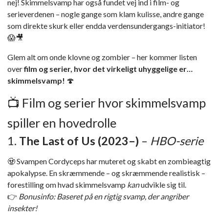
nej! Skimmelsvamp har også fundet vej ind i film- og
serieverdenen – nogle gange som klam kulisse, andre gange
som direkte skurk eller endda verdensundergangs-initiator!
😱🎥
Glem alt om onde klovne og zombier – her kommer listen
over
film og serier, hvor det virkeligt uhyggelige er…
skimmelsvamp!
🍄
📺 Film og serier hvor skimmelsvamp
spiller en hovedrolle
1.
The Last of Us (2023–)
–
HBO-serie
🧟 Svampen Cordyceps har muteret og skabt en zombieagtig
apokalypse. En skræmmende – og skræmmende realistisk –
forestilling om hvad skimmelsvamp
kan
udvikle sig til.
👉
Bonusinfo: Baseret på en rigtig svamp, der angriber
insekter!