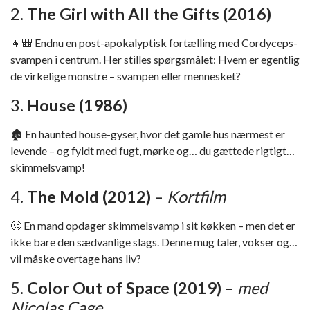
2.
The Girl with All the Gifts (2016)
👧🎒 Endnu en post-apokalyptisk fortælling med Cordyceps-
svampen i centrum. Her stilles spørgsmålet: Hvem er egentlig
de virkelige monstre – svampen eller mennesket?
3.
House (1986)
🏚️ En haunted house-gyser, hvor det gamle hus nærmest er
levende – og fyldt med fugt, mørke og… du gættede rigtigt…
skimmelsvamp!
4.
The Mold (2012)
–
Kortfilm
🥴 En mand opdager skimmelsvamp i sit køkken – men det er
ikke bare den sædvanlige slags. Denne mug taler, vokser og…
vil måske overtage hans liv?
5.
Color Out of Space (2019)
–
med
Nicolas Cage