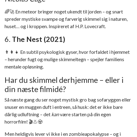
🌈🚀 En meteor bringer noget ukendt til jorden – og snart
spreder mystiske svampe og farverig skimmel sig i naturen,
huset… og i kroppen. Inspireret af H.P. Lovecraft.
6.
The Nest (2021)
👨‍👩‍👧 En subtil psykologisk gyser, hvor forfaldet i hjemmet
– herunder fugt og mulige skimmeltegn – spejler familiens
mentale opløsning.
Har du skimmel derhjemme – eller i
din næste filmidé?
Så næste gang du ser noget mystisk gro bag sofaryggen eller
snuser en muggen duft i entreen, så husk: det er ikke bare
dårlig udluftning – det
kan
være starten på din egen
horrorfilm! 🎬👃🧟
Men heldigvis lever vi ikke i en zombieapokalypse – og i