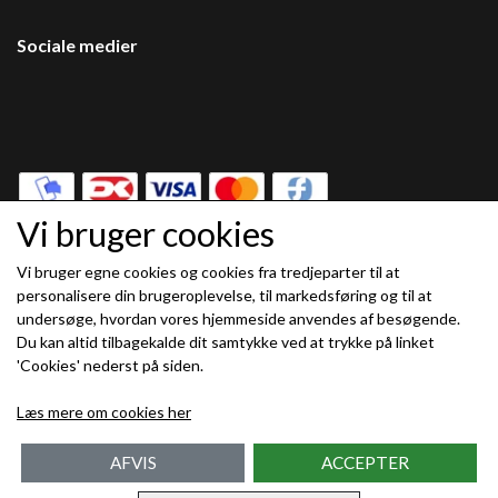
Sociale medier
Vi bruger cookies
Vi bruger egne cookies og cookies fra tredjeparter til at
Modtag vores nyhedsbrev via e-mail
personalisere din brugeroplevelse, til markedsføring og til at
undersøge, hvordan vores hjemmeside anvendes af besøgende.
Tilmeld
Du kan altid tilbagekalde dit samtykke ved at trykke på linket
(mere information)
'Cookies' nederst på siden.
Læs mere om cookies her
AFVIS
ACCEPTER