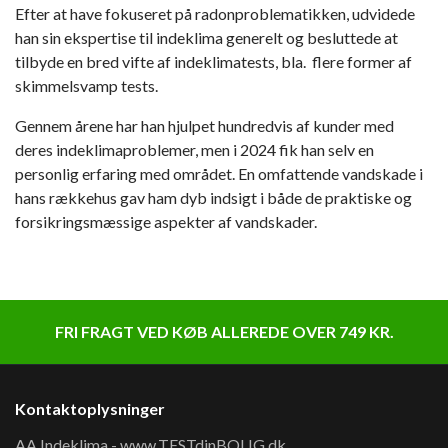
Efter at have fokuseret på radonproblematikken, udvidede
han sin ekspertise til indeklima generelt og besluttede at
tilbyde en bred vifte af indeklimatests, bla. flere former af
skimmelsvamp tests.
Gennem årene har han hjulpet hundredvis af kunder med
deres indeklimaproblemer, men i 2024 fik han selv en
personlig erfaring med området. En omfattende vandskade i
hans rækkehus gav ham dyb indsigt i både de praktiske og
forsikringsmæssige aspekter af vandskader.
FRI FRAGT VED KØB ALLEREDE OVER 749 KR.
Kontaktoplysninger
AA Indeklima - www.TESTdinBOLIG.dk