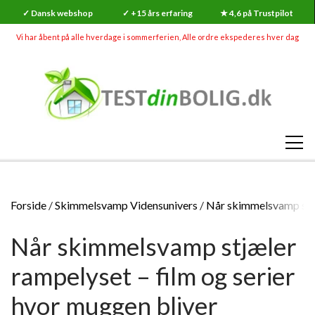
✓ Dansk webshop
✓ +15 års erfaring
★ 4,6 på Trustpilot
Vi har åbent på alle hverdage i sommerferien, Alle ordre ekspederes hver dag
SHOP
Forside
Skimmelsvamp Vidensunivers
Når skimmelsvamp stjæ
RADON
Når skimmelsvamp stjæler
SKADEDYR (MEGA UDSALG)
RADONMÅLINGER
SKIMMELSVAMP
rampelyset – film og serier
RADON
RADONMÅLING - KORTTID (7-14 DAGE)
GØR-DET-SELV SKIMMELSVAMP TESTS
INDEKLIMA
hvor muggen bliver
HVAD ER RADON?