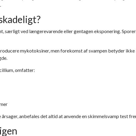
.
skadeligt?
nt
, særligt ved længerevarende eller gentagen eksponering. Sporern
 producere
mykotoksiner
, men forekomst af svampen betyder ikke au
gde.
illium, omfatter:
omer
årsager, anbefales det altid at anvende en
skimmelsvamp test
fre
ligen