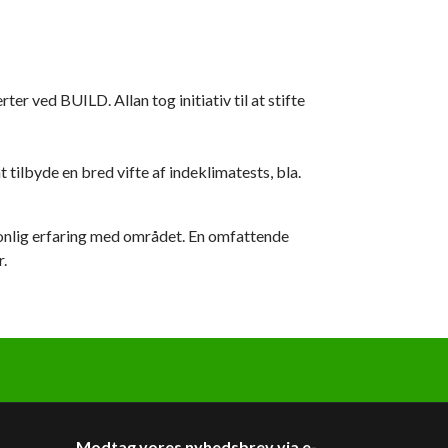
r ved BUILD. Allan tog initiativ til at stifte
 tilbyde en bred vifte af indeklimatests, bla.
sonlig erfaring med området. En omfattende
.
Modtag vores nyhedsbrev via e-