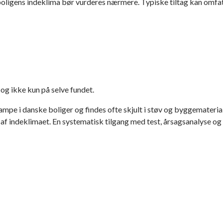
t boligens indeklima bør vurderes nærmere. Typiske tiltag kan omfa
og ikke kun på selve fundet.
pe i danske boliger og findes ofte skjult i støv og byggematerialer
n af indeklimaet. En systematisk tilgang med test, årsagsanalyse o