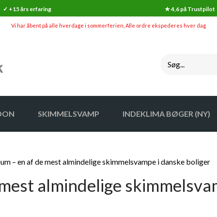
✓ +15 års erfaring
★ 4,6 på Trustpilot
Vi har åbent på alle hverdage i sommerferien, Alle ordre ekspederes hver dag
DON
SKIMMELSVAMP
INDEKLIMA BØGER (NY)
SKIMMELSVAMP
INDEKLI
lium – en af de mest almindelige skimmelsvampe i danske boliger
GØR-DET-SELV SKIMMELSVAMP TESTS
INDEKLI
e mest almindelige skimmelsva
SKIMMELSVAMP RENS
HYGROMETER / FUGTIGHEDSALARM
SKIMMELSVAMP OVERFØLSOMHED