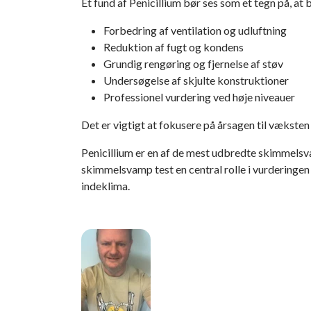
Et fund af Penicillium bør ses som et tegn på, a
Forbedring af ventilation og udluftning
Reduktion af fugt og kondens
Grundig rengøring og fjernelse af støv
Undersøgelse af skjulte konstruktioner
Professionel vurdering ved høje niveauer
Det er vigtigt at fokusere på
årsagen
til væksten 
Penicillium er en af de mest udbredte skimmelsvam
skimmelsvamp test
en central rolle i vurderinge
indeklima.