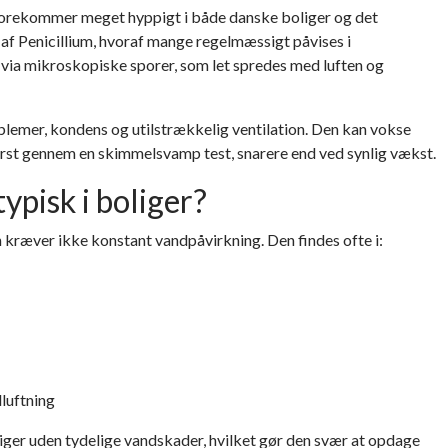
orekommer meget hyppigt i både danske boliger og det
SKIMMELSVAMP BESKYTTELSESUDSTYR
 af Penicillium, hvoraf mange regelmæssigt påvises i
KOLDTÅGE - SKIMMELSVAMPDRÆBER
via mikroskopiske sporer, som let spredes med luften og
ELSE AF SKIMMELSVAMP
SKIMMELSVAMPHUNDEN
blemer, kondens og utilstrækkelig ventilation. Den kan vokse
SONLIG BESKYTTELSE MOD SKIMMELSVAMP
først gennem en
skimmelsvamp test
, snarere end ved synlig vækst.
KYTTELSESTØJ MOD SKIMMELSVAMP
ypisk i boliger?
n kræver ikke konstant vandpåvirkning. Den findes ofte i:
luftning
oliger uden tydelige vandskader, hvilket gør den svær at opdage