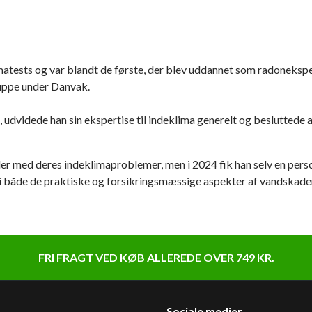
atests og var blandt de første, der blev uddannet som radoneksperte
uppe under Danvak.
dvidede han sin ekspertise til indeklima generelt og besluttede at
er med deres indeklimaproblemer, men i 2024 fik han selv en per
i både de praktiske og forsikringsmæssige aspekter af vandskader
FRI FRAGT VED KØB ALLEREDE OVER 749 KR.
Sociale medier