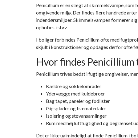
RADONDAGEN
TEST FOR SKIMMELSVAMP OVERFØLSOMHED
NYHEDER
Penicillium
er en slægt af skimmelsvampe, som f
RADONMÅLINGER
BESKYTTELSESUDSTYR MOD SKIMMELSVAMP
TESTDINBOLIG'S VIDENSUNIVERS
omgivende miljø. Der findes flere hundrede arter
indendørsmiljøer. Skimmelsvampen formerer sig 
SKIMMELSVAMP RENS – EFFEKTIVE PRODUKTER TIL FJERN
ophobes i støv.
KOLDTÅGE - SKIMMELSVAMP DRÆBER
I boliger forbindes Penicillium ofte med fugtpro
SKIMMELSVAMPHUNDEN (NYHED)
PERSONLIGE TESTS
PER
skjult i konstruktioner og opdages derfor ofte 
ALLERGIER OG OVERFØLSOMHED
BES
Hvor findes Penicillium t
Penicillium trives bedst i fugtige omgivelser, me
Kældre og sokkelområder
Ydervægge med kuldebroer
Bag tapet, paneler og fodlister
Gipsplader og træmaterialer
Isolering og støvansamlinger
Rum med høj luftfugtighed og begrænset ud
Det er ikke ualmindeligt at finde Penicillium i b