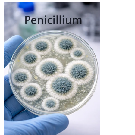
INDEKLIMABØGER
DIV. BØGER/PUBLIKATION OM RADON/SKIMMELSVAMP