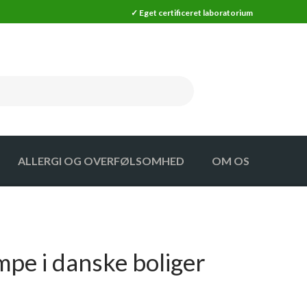
✓ Eget certificeret laboratorium
ALLERGI OG OVERFØLSOMHED
OM OS
MA
SKADEDYR
MA MÅLER
SKADEDYRSFÆLDER (25% RABAT)
mpe i danske boliger