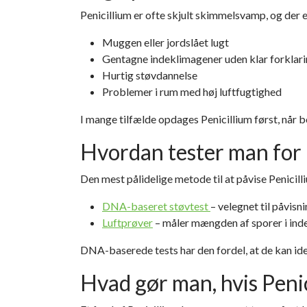
Penicillium er ofte
skjult skimmelsvamp
, og der 
Muggen eller jordslået lugt
Gentagne indeklimagener uden klar forklar
Hurtig støvdannelse
Problemer i rum med høj luftfugtighed
I mange tilfælde opdages Penicillium først, når 
Hvordan tester man for 
Den mest pålidelige metode til at påvise Penicil
DNA-baseret støvtest
– velegnet til påvis
Luftprøver
– måler mængden af sporer i ind
DNA-baserede tests har den fordel, at de kan ide
Hvad gør man, hvis Penic