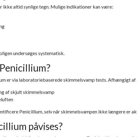
er ikke altid synlige tegn. Mulige indikationer kan være:
ing
boligen undersøges systematisk.
Penicillium?
lium er via laboratoriebaserede
skimmelsvamp tests
. Afhængigt af
ning af skjult skimmelsvamp
eluften
ntificere Penicillium, selv når skimmelsvampen ikke længere er akt
illium påvises?