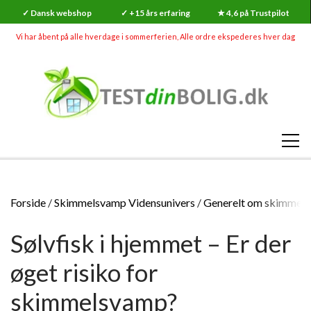
✓ Dansk webshop
✓ +15 års erfaring
★ 4,6 på Trustpilot
Vi har åbent på alle hverdage i sommerferien, Alle ordre ekspederes hver dag
SHOP
Forside
Skimmelsvamp Vidensunivers
Generelt om skimmel
RADON
Sølvfisk i hjemmet – Er der
SKADEDYR (MEGA UDSALG)
RADONMÅLINGER
SKIMMELSVAMP
øget risiko for
RADON
RADONMÅLING - KORTTID (7-14 DAGE)
GØR-DET-SELV SKIMMELSVAMP TESTS
INDEKLIMA
skimmelsvamp?
HVAD ER RADON?