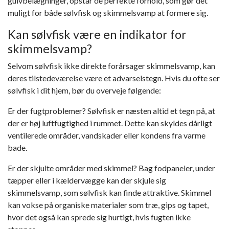
gulvbelægninger, opstår de perfekte forhold, som gør det
muligt for både sølvfisk og skimmelsvamp at formere sig.
Kan sølvfisk være en indikator for
skimmelsvamp?
Selvom sølvfisk ikke direkte forårsager skimmelsvamp, kan
deres tilstedeværelse være et advarselstegn. Hvis du ofte ser
sølvfisk i dit hjem, bør du overveje følgende:
Er der fugtproblemer? Sølvfisk er næsten altid et tegn på, at
der er høj luftfugtighed i rummet. Dette kan skyldes dårligt
ventilerede områder, vandskader eller kondens fra varme
bade.
Er der skjulte områder med skimmel? Bag fodpaneler, under
tæpper eller i kældervægge kan der skjule sig
skimmelsvamp, som sølvfisk kan finde attraktive. Skimmel
kan vokse på organiske materialer som træ, gips og tapet,
hvor det også kan sprede sig hurtigt, hvis fugten ikke