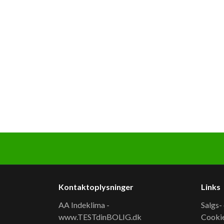
Kontaktoplysninger
Links
AA Indeklima -
Salgs-
www.TESTdinBOLIG.dk
Cooki