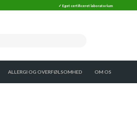
✓ Eget certificeret laboratorium
ALLERGI OG OVERFØLSOMHED
OM OS
MA
SKADEDYR
MA MÅLER
SKADEDYRSFÆLDER (25% RABAT)