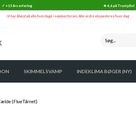
✓ +15 års erfaring
★ 4,6 på Trustpilot
Vi har åbent på alle hverdage i sommerferien, Alle ordre ekspederes hver dag
DON
SKIMMELSVAMP
INDEKLIMA BØGER (NY)
SKIMMELSVAMP
INDEKLI
fælde (FlueTårnet)
GØR-DET-SELV SKIMMELSVAMP TESTS
INDEKLI
SKIMMELSVAMP RENS
HYGROMETER / FUGTIGHEDSALARM
SKIMMELSVAMP OVERFØLSOMHED