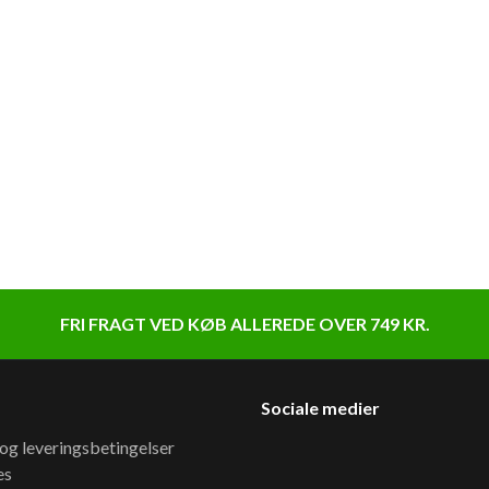
FRI FRAGT VED KØB ALLEREDE OVER 749 KR.
Sociale medier
 og leveringsbetingelser
es