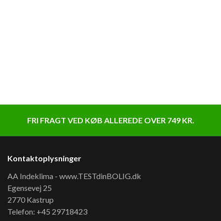
FRI FRAGT VED KØB ALLEREDE OVER 749 KR.
Kontaktoplysninger
AA Indeklima - www.TESTdinBOLIG.dk
Egensevej 25
2770 Kastrup
Telefon: +45 29718423