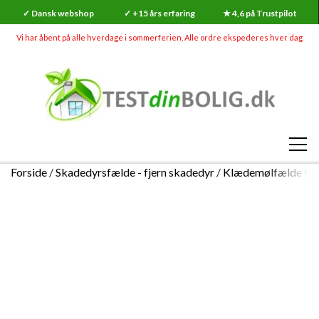
✓ Dansk webshop
✓ +15 års erfaring
★ 4,6 på Trustpilot
Vi har åbent på alle hverdage i sommerferien, Alle ordre ekspederes hver dag
Forside
Skadedyrsfælde - fjern skadedyr
Klædemølfælde til
SHOP
RADON
SKADEDYR (MEGA UDSALG)
RADONMÅLINGER
SKIMMELSVAMP
RADON
RADONMÅLING - KORTTID (7-14 DAGE)
GØR-DET-SELV SKIMMELSVAMP TESTS
INDEKLIMA
HVAD ER RADON?