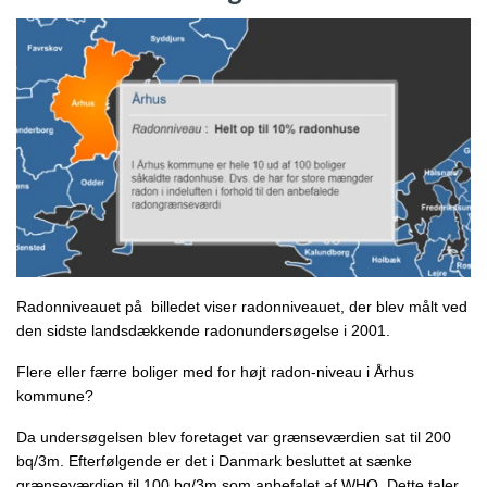
SKIMMELSVAMP
RADONMÅLING - LANGTID (MIN. 60 DAGE)
SKIMMELSVAMP RENS
INDEKLIMA MÅLER
SKADEDYR
RADONFOREBYGGELSE
HVAD ER SKIMMELSVAMP?
INDEKLIMA BØGER (NY)
HYGROMETER / FUGTIGHEDSALARM
SKADEDYRSFÆLDER (25% RABAT)
ELEKTRONISK RADONMÅLER
PERSONLIGE TESTS
RADON OG KRÆFT
KØB SKIMMELSVAMP TESTS
ALLERGI OG OVERFØLSOMHED
PERSONLIG BESKYTTELSE MOD SKIMMELSVAMP
SKIMMELSVAMP OVERFØLSOMHED
ALLERGIER OG OVERFØLSOMHED
RADONKORT
SKIMMELALARM / FUGTALARM
BESKYTTELSESTØJ MOD SKIMMELSVAMP
SKIMMELSVAMP BESKYTTELSESUDSTYR
INDEKLIMABØGER
OM OS
RADONDAGEN
HYGROMETER / FUGTIGHEDSMÅLER
OM OS
DIV. BØGER/PUBLIKATION OM RADON/SKIMMELSVAMP
KOLDTÅGE - SKIMMELSVAMPDRÆBER
RADONMÅLINGER
TEST FOR SKIMMELSVAMP OVERFØLSOMHED
ÅBNINGSTIDER
SKIMMELSVAMPHUNDEN
BESKYTTELSESUDSTYR MOD SKIMMELSVAMP
Radonniveauet på  billedet viser radonniveauet, der blev målt ved 
LEVERING / AFHENTNING
den sidste landsdækkende radonundersøgelse i 2001.
SKIMMELSVAMP RENS – EFFEKTIVE PRODUKTER TIL
FJERNELSE AF SKIMMELSVAMP
KONTAKT OS
Flere eller færre boliger med for højt radon-niveau i Århus 
kommune?
KOLDTÅGE - SKIMMELSVAMP DRÆBER
NYHEDER
Da undersøgelsen blev foretaget var grænseværdien sat til 200 
bq/3m. Efterfølgende er det i Danmark besluttet at sænke 
TESTDINBOLIG'S VIDENSUNIVERS
SKIMMELSVAMPHUNDEN (NYHED)
grænseværdien til 100 bq/3m som anbefalet af WHO. Dette taler 