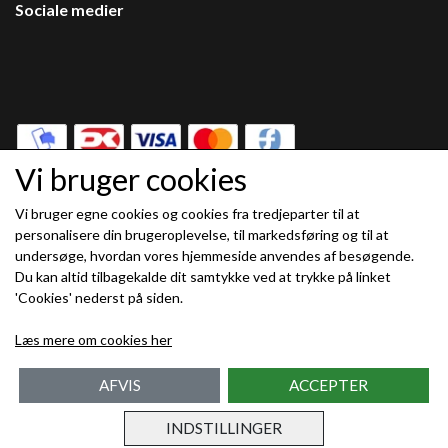
Sociale medier
Vi bruger cookies
Vi bruger egne cookies og cookies fra tredjeparter til at
Modtag vores nyhedsbrev via e-mail
personalisere din brugeroplevelse, til markedsføring og til at
undersøge, hvordan vores hjemmeside anvendes af besøgende.
Tilmeld
Du kan altid tilbagekalde dit samtykke ved at trykke på linket
(mere information)
'Cookies' nederst på siden.
Læs mere om cookies her
AFVIS
ACCEPTER
INDSTILLINGER