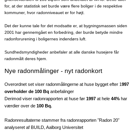
for, at der statistisk set burde være flere boliger i de respektive 
kommuner, hvor radonniveauet er for højt.
Det der kunne tale for det modsatte er, at bygningsmassen siden 
2001 har gennemgået en forbedring, der burde betyde mindre 
radonforurening i boligernes indendørs luft.
Sundhedsmyndigheder anbefaler at alle danske husejere får 
radonmålt deres hjem. 
Nye radonmålinger - nyt radonkort
Overordnet set viser radonmålingerne at huse bygget efter 1
997
overholder de 100 Bq
anbefalinger
Derimod viser radonrapporten at huse før
1997
at hele
44%
har
værdier over de
100 Bq.
Radonresultaterne stammer fra radonrapporten "Radon 20"
analyseret af BUILD, Aalborg Universitet