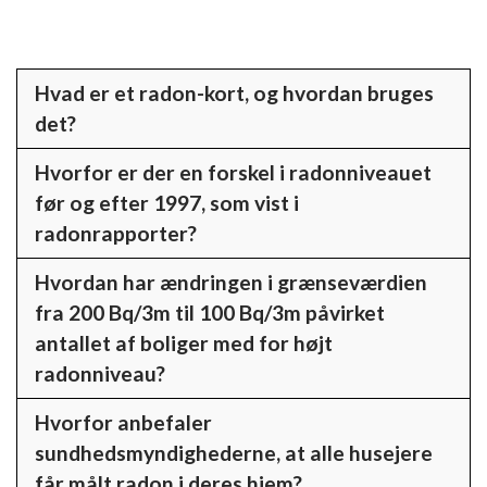
Hvad er et radon-kort, og hvordan bruges
det?
Hvorfor er der en forskel i radonniveauet
Et radon-kort er et værktøj, der viser radonniveauet i 
før og efter 1997, som vist i
forskellige områder. Det bruges til at identificere områder 
radonrapporter?
med potentiel høj radonrisiko og hjælper husejere med at 
Radonmålinger har vist, at boliger bygget efter 1997
vurdere, om de bør foretage radonmålinger i deres hjem.
Hvordan har ændringen i grænseværdien
generelt overholder de anbefalede grænseværdier på 100
fra 200 Bq/3m til 100 Bq/3m påvirket
Bq, mens en betydelig procentdel af boliger bygget før
antallet af boliger med for højt
1997 overstiger disse værdier. Dette skyldes sandsynligvis
radonniveau?
forbedringer i bygningsregulativer og
konstruktionsteknikker.
Hvorfor anbefaler
 Med sænkningen af grænseværdien er det sandsynligt, at 
sundhedsmyndighederne, at alle husejere
flere boliger nu klassificeres som havende for højt 
får målt radon i deres hjem?