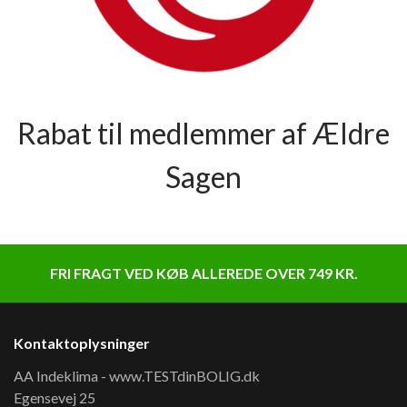
Rabat til medlemmer af Ældre
Sagen
FRI FRAGT VED KØB ALLEREDE OVER 749 KR.
Kontaktoplysninger
AA Indeklima - www.TESTdinBOLIG.dk
Egensevej 25