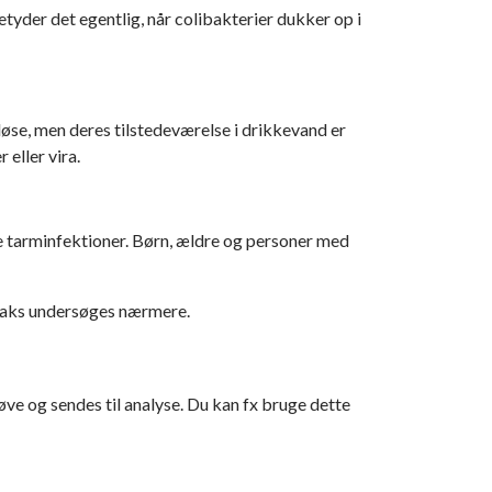
etyder det egentlig, når colibakterier dukker op i
løse, men deres tilstedeværelse i drikkevand er
INDEKLIMABØGER
eller vira.
DIV. BØGER/PUBLIKATION OM RADON/SKIMMELSVAMP
ige tarminfektioner. Børn, ældre og personer med
traks undersøges nærmere.
røve og sendes til analyse. Du kan fx bruge dette