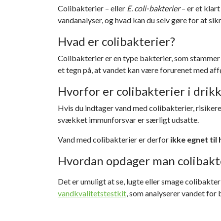
RADONDAGEN
TEST FOR SKIMMELSVAMP OVERFØLSOMHED
NYHEDER
Colibakterier – eller
E. coli-bakterier
– er et klar
RADONMÅLINGER
BESKYTTELSESUDSTYR MOD SKIMMELSVAMP
TESTDINBOLIG'S VIDENSUNIVERS
vandanalyser, og hvad kan du selv gøre for at sikr
SKIMMELSVAMP RENS – EFFEKTIVE PRODUKTER TIL FJERN
Hvad er colibakterier?
KOLDTÅGE - SKIMMELSVAMP DRÆBER
Colibakterier er en type bakterier, som stammer 
SKIMMELSVAMPHUNDEN (NYHED)
PERSONLIGE TESTS
PER
et tegn på, at vandet kan være forurenet med af
ALLERGIER OG OVERFØLSOMHED
BES
Hvorfor er colibakterier i drik
Hvis du indtager vand med colibakterier, risikere
svækket immunforsvar er særligt udsatte.
Vand med colibakterier er derfor
ikke egnet ti
Hvordan opdager man colibakte
Det er umuligt at se, lugte eller smage colibakte
vandkvalitetstestkit
, som analyserer vandet for bl