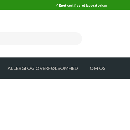
✓ Eget certificeret laboratorium
ALLERGI OG OVERFØLSOMHED
OM OS
MA
SKADEDYR
MA MÅLER
SKADEDYRSFÆLDER (25% RABAT)