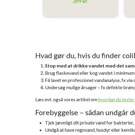
399 kr.
Hvad gør du, hvis du finder col
Stop med at drikke vandet med det sa
Brug flaskevand eller kog vandet i minimum 
Få lavet en professionel vandanalyse, fx via
Undersøg mulige årsager – fx defekte brønde
Læs evt. også vores artikel om
hvordan du tester
Forebyggelse – sådan undgår du
Tjek jævnligt dit private vand for bakterier
Undgå at have regnvand, husdyr eller kemika