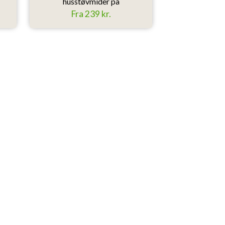
husstøvmider på
Fra 1
Fra 239 kr.