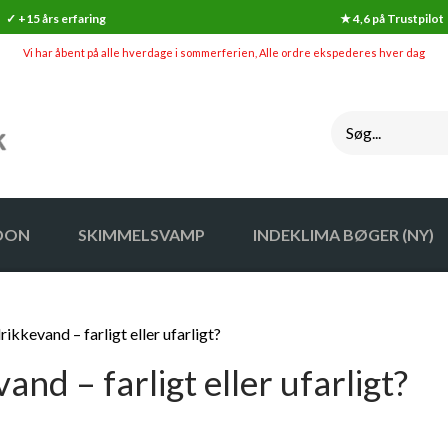
✓ +15 års erfaring
★ 4,6 på Trustpilot
Vi har åbent på alle hverdage i sommerferien, Alle ordre ekspederes hver dag
DON
SKIMMELSVAMP
INDEKLIMA BØGER (NY)
SKIMMELSVAMP
INDEKLI
rikkevand – farligt eller ufarligt?
GØR-DET-SELV SKIMMELSVAMP TESTS
INDEKLI
and – farligt eller ufarligt?
SKIMMELSVAMP RENS
HYGROMETER / FUGTIGHEDSALARM
SKIMMELSVAMP OVERFØLSOMHED