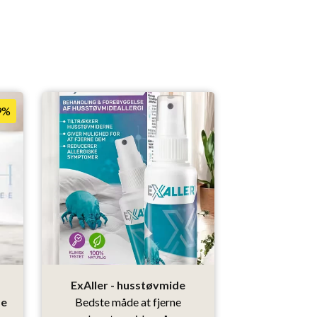
9%
ExAller - husstøvmide
Bakter
de
Bedste måde at fjerne
Få ren besked