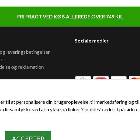
FRI FRAGT VED KØB ALLEREDE OVER 749 KR.
Sociale medier
 og leveringsbetingelser
es
delse og reklamation
kt
stider
er / vejledninger
er til at personalisere din brugeroplevelse, til markedsføring og 
 vidensunivers
 dit samtykke ved at trykke på linket 'Cookies' nederst på siden.
 og leveringsbetingelser
ng
ACCEPTER