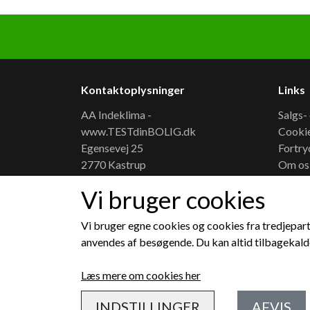
Kontaktoplysninger
Links
AA Indeklima -
Salgs-
www.TESTdinBOLIG.dk
Cooki
Egensevej 25
Fortry
2770 Kastrup
Om os
Telefon: +45 29718423
Konta
Vi bruger cookies
CVR: 31553342
Åbning
Manual
Vi bruger egne cookies og cookies fra tredjepart
Blog -
anvendes af besøgende. Du kan altid tilbagekalde
Salgs-
Leveri
Læs mere om cookies her
INDSTILLINGER
AFVIS