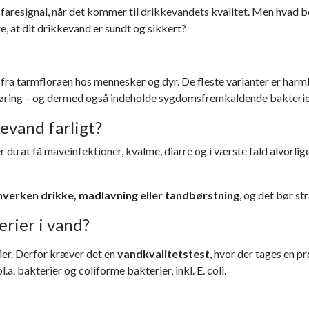
t faresignal, når det kommer til drikkevandets kvalitet. Men hvad b
SKIMMELSVAMP BESKYTTELSESUDSTYR
e, at dit drikkevand er sundt og sikkert?
KOLDTÅGE - SKIMMELSVAMPDRÆBER
ELSE AF SKIMMELSVAMP
SKIMMELSVAMPHUNDEN
fra tarmfloraen hos mennesker og dyr. De fleste varianter er harm
SONLIG BESKYTTELSE MOD SKIMMELSVAMP
føring – og dermed også indeholde sygdomsfremkaldende bakterier 
KYTTELSESTØJ MOD SKIMMELSVAMP
kevand farligt?
r du at få maveinfektioner, kvalme, diarré og i værste fald alvorl
l hverken drikke, madlavning eller tandbørstning
, og det bør s
rier i vand?
rier. Derfor kræver det en
vandkvalitetstest
, hvor der tages en p
.a. bakterier og coliforme bakterier, inkl. E. coli.