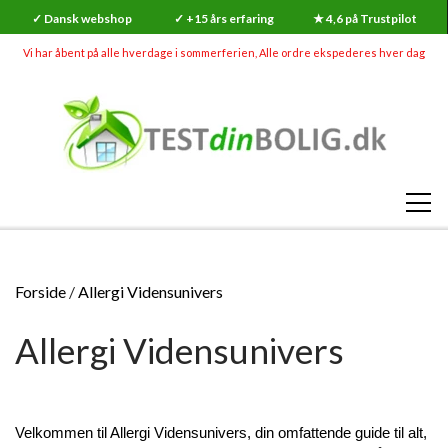
✓ Dansk webshop
✓ +15 års erfaring
★ 4,6 på Trustpilot
Vi har åbent på alle hverdage i sommerferien, Alle ordre ekspederes hver dag
SHOP
Forside
Allergi Vidensunivers
RADON
Allergi Vidensunivers
SKADEDYR (MEGA UDSALG)
RADONMÅLINGER
SKIMMELSVAMP
RADON
RADONMÅLING - KORTTID (7-14 DAGE)
GØR-DET-SELV SKIMMELSVAMP TESTS
INDEKLIMA
HVAD ER RADON?
Velkommen til Allergi Vidensunivers, din omfattende guide til alt, 