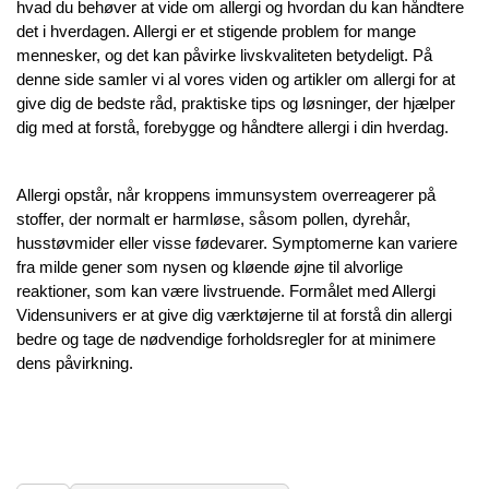
SKIMMELSVAMP
hvad du behøver at vide om allergi og hvordan du kan håndtere 
RADONMÅLING - LANGTID (MIN. 60 DAGE)
SKIMMELSVAMP RENS
INDEKLIMA MÅLER
SKADEDYR
det i hverdagen. Allergi er et stigende problem for mange 
RADONFOREBYGGELSE
HVAD ER SKIMMELSVAMP?
mennesker, og det kan påvirke livskvaliteten betydeligt. På 
INDEKLIMA BØGER (NY)
HYGROMETER / FUGTIGHEDSALARM
SKADEDYRSFÆLDER (25% RABAT)
ELEKTRONISK RADONMÅLER
PERSONLIGE TESTS
denne side samler vi al vores viden og artikler om allergi for at 
RADON OG KRÆFT
KØB SKIMMELSVAMP TESTS
give dig de bedste råd, praktiske tips og løsninger, der hjælper 
ALLERGI OG OVERFØLSOMHED
PERSONLIG BESKYTTELSE MOD SKIMMELSVAMP
SKIMMELSVAMP OVERFØLSOMHED
ALLERGIER OG OVERFØLSOMHED
dig med at forstå, forebygge og håndtere allergi i din hverdag.
RADONKORT
SKIMMELALARM / FUGTALARM
BESKYTTELSESTØJ MOD SKIMMELSVAMP
SKIMMELSVAMP BESKYTTELSESUDSTYR
INDEKLIMABØGER
OM OS
RADONDAGEN
HYGROMETER / FUGTIGHEDSMÅLER
Allergi opstår, når kroppens immunsystem overreagerer på 
OM OS
stoffer, der normalt er harmløse, såsom pollen, dyrehår, 
DIV. BØGER/PUBLIKATION OM RADON/SKIMMELSVAMP
KOLDTÅGE - SKIMMELSVAMPDRÆBER
RADONMÅLINGER
husstøvmider eller visse fødevarer. Symptomerne kan variere 
TEST FOR SKIMMELSVAMP OVERFØLSOMHED
fra milde gener som nysen og kløende øjne til alvorlige 
ÅBNINGSTIDER
SKIMMELSVAMPHUNDEN
reaktioner, som kan være livstruende. Formålet med Allergi 
BESKYTTELSESUDSTYR MOD SKIMMELSVAMP
Vidensunivers er at give dig værktøjerne til at forstå din allergi 
LEVERING / AFHENTNING
bedre og tage de nødvendige forholdsregler for at minimere 
SKIMMELSVAMP RENS – EFFEKTIVE PRODUKTER TIL
dens påvirkning.
FJERNELSE AF SKIMMELSVAMP
KONTAKT OS
KOLDTÅGE - SKIMMELSVAMP DRÆBER
NYHEDER
TESTDINBOLIG'S VIDENSUNIVERS
SKIMMELSVAMPHUNDEN (NYHED)