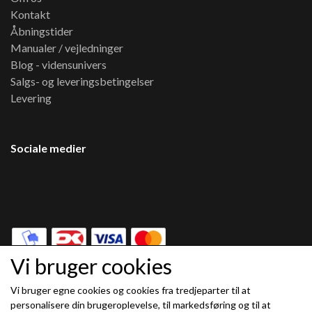
Kontakt
Åbningstider
Manualer / vejledninger
Blog - vidensunivers
Salgs- og leveringsbetingelser
Levering
Sociale medier
Vi bruger cookies
Vi bruger egne cookies og cookies fra tredjeparter til at
Modtag vores nyhedsbrev via e-mail
personalisere din brugeroplevelse, til markedsføring og til at