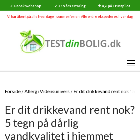
✓ Dansk webshop
✓ +15 års erfaring
★ 4,6 på Trustpilot
Vi har åbent på alle hverdage i sommerferien, Alle ordre ekspederes hver dag
SHOP
Forside
Allergi Vidensunivers
Er dit drikkevand rent nok? 5 t
RADON
Er dit drikkevand rent nok?
SKADEDYR (MEGA UDSALG)
RADONMÅLINGER
SKIMMELSVAMP
5 tegn på dårlig
RADON
RADONMÅLING - KORTTID (7-14 DAGE)
GØR-DET-SELV SKIMMELSVAMP TESTS
INDEKLIMA
vandkvalitet i hjemmet
HVAD ER RADON?